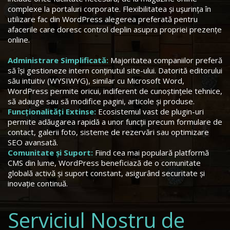
complexe la portaluri corporate. Flexibilitatea și ușurința în
utilizare fac din WordPress alegerea preferată pentru
afacerile care doresc control deplin asupra propriei prezențe
online.
Administrare Simplificată:
Majoritatea companiilor preferă
să își gestioneze intern conținutul site-ului. Datorită editorului
său intuitiv (WYSIWYG), similar cu Microsoft Word,
WordPress permite oricui, indiferent de cunoștințele tehnice,
să adauge sau să modifice pagini, articole și produse.
Funcționalități Extinse:
Ecosistemul vast de plugin-uri
permite adăugarea rapidă a unor funcții precum formulare de
contact, galerii foto, sisteme de rezervări sau optimizare
SEO avansată.
Comunitate și Suport:
Fiind cea mai populară platformă
CMS din lume, WordPress beneficiază de o comunitate
globală activă și suport constant, asigurând securitate și
inovație continuă.
Serviciul Nostru de