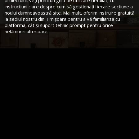
proiectului, veți primi un ghid de utilizare detaliat, cu
instrucțiuni clare despre cum să gestionați fiecare secțiune a
noului dumneavoastră site. Mai mult, oferim instruire gratuită
la sediul nostru din Timișoara pentru a vă familiariza cu
platforma, cât și suport tehnic prompt pentru orice
nelămuriri ulterioare.