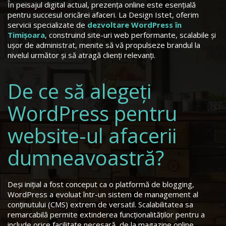
În peisajul digital actual, prezența online este esențială
pentru succesul oricărei afaceri. La Design Istet, oferim
servicii specializate de
dezvoltare WordPress în
Timișoara
, construind site-uri web performante, scalabile și
ușor de administrat, menite să vă propulseze brandul la
nivelul următor și să atragă clienți relevanți.
De ce să alegeți
WordPress pentru
website-ul afacerii
dumneavoastră?
Deși inițial a fost conceput ca o platformă de blogging,
WordPress a evoluat într-un sistem de management al
conținutului (CMS) extrem de versatil. Scalabilitatea sa
remarcabilă permite extinderea funcționalităților pentru a
include orice facilitate necesară, de la magazine online